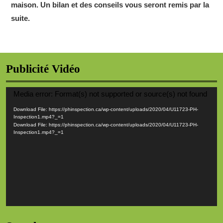
maison. Un bilan et des conseils vous seront remis par la
suite.
Publicité Vidéo
Video
Media error: Format(s) not supported or source(s) not found
Player
Download File: https://phinspection.ca/wp-content/uploads/2020/04/U11723-PH-
Inspection1.mp4?_=1
Download File: https://phinspection.ca/wp-content/uploads/2020/04/U11723-PH-
Inspection1.mp4?_=1